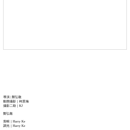
導演 | 鄭弘敬
動態攝影｜柯景瀚
攝影二助｜KJ
鄭弘敬
剪輯｜Harry Ke
調光｜Harry Ke