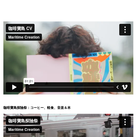
咖啡寶島探險祭：コーヒー、軽食、音楽＆本