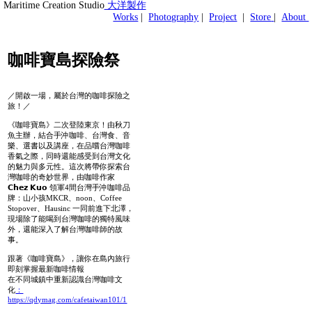
Maritime Creation Studio
大洋製作
Works
|
Photography
|
Project
|
Store
|
About
咖啡寶島探險祭
／開啟一場，屬於台灣的咖啡探險之
旅！／
《咖啡寶島》二次登陸東京！由秋刀
魚主辦，結合手沖咖啡、台灣食、音
樂、選書以及講座，在品嚐台灣咖啡
香氣之際，同時還能感受到台灣文化
的魅力與多元性。這次將帶你探索台
灣咖啡的奇妙世界，由咖啡作家
𝗖𝗵𝗲𝘇 𝗞𝘂𝗼 領軍4間台灣手沖咖啡品
牌：山小孩MKCR、noon、Coffee
Stopover、Hausinc 一同前進下北澤，
現場除了能喝到台灣咖啡的獨特風味
外，還能深入了解台灣咖啡師的故
事。
跟著《咖啡寶島》，讓你在島內旅行
即刻掌握最新咖啡情報
在不同城鎮中重新認識台灣咖啡文
化
：
https://qdymag.com/cafetaiwan101/1